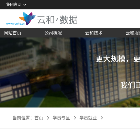
南省第一批产教融合型企业建设培育单位
集团官网
郑州市数字技能人才（码农）培养评价
网站首页
公司概况
云和技术
云和服
当前位置：
首页
学员专区
学员就业