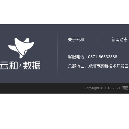
关于云和
|
新闻动态
客服电话：0371-86532888
总部地址：郑州市高新技术开发区
Copyright © 2013-2