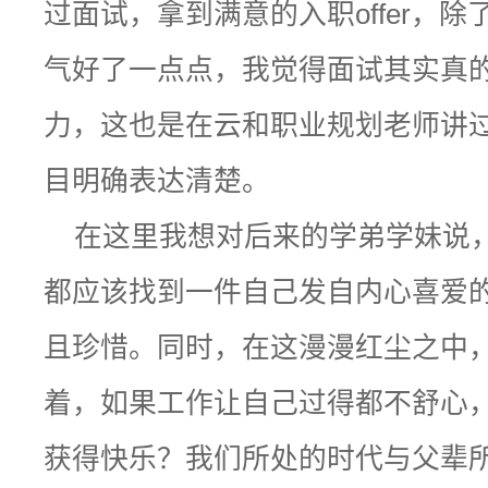
过面试，拿到满意的入职offer，
气好了一点点，我觉得面试其实真的是
力，这也是在云和职业规划老师讲
目明确表达清楚。
在这里我想对后来的学弟学妹说
都应该找到一件自己发自内心喜爱
且珍惜。同时，在这漫漫红尘之中
着，如果工作让自己过得都不舒心
获得快乐？我们所处的时代与父辈