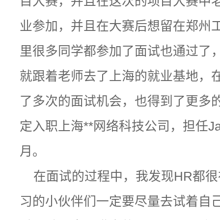
目大赛，并且在这次的项目大赛中
业参加，并且在大赛后想留在郑州
里很多同学都参加了面试也通过了
就跟着老师去了上海的就业基地，
了多次的面试机会，也得到了更多
定入职上海**网络科技公司，担任Ja
月。
在面试的过程中，我发现HR都
习的小伙伴们一定要尽量去试着自