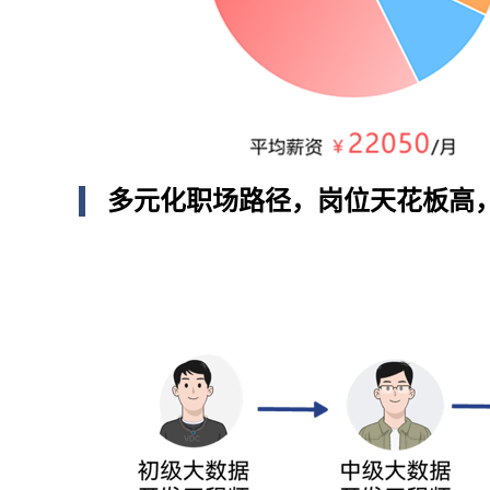
多元化职场路径，岗位天花板高