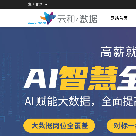
集团官网
网站首页