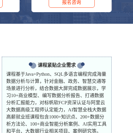
报名咨询
课程紧贴企业需求
课程基于Java+Python、SQL多语言编程完成海量
数据分析与计算，针对金融、政务、智慧交通等
场景进行分析，结合数据大屏完成数据展示，学
习10+商业模型、编写数据分析报告、打通数据
分析汇报能力，对标帆软FCP资深认证与阿里云
大数据高级工程师认定能力，AI智慧全栈大数据
高薪就业班课程包含1000+知识点、200+数据分
析方法论、100+商业智能分析案例、AI实用工具
和平台、大数据行业相关项目、案例研究等。