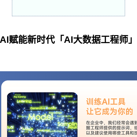
AI赋能新时代「AI大数据工程师