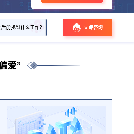
之后能找到什么工作？
立即咨询
偏爱”