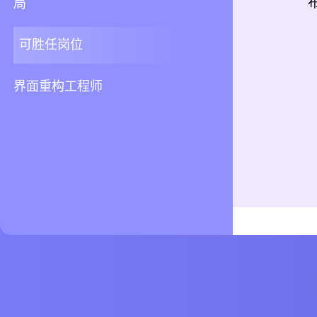
局
可胜任岗位
界面重构工程师