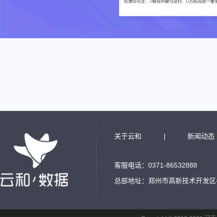
关于云和
|
新闻动态
客服电话：0371-86532888
总部地址：郑州市高新技术开发区