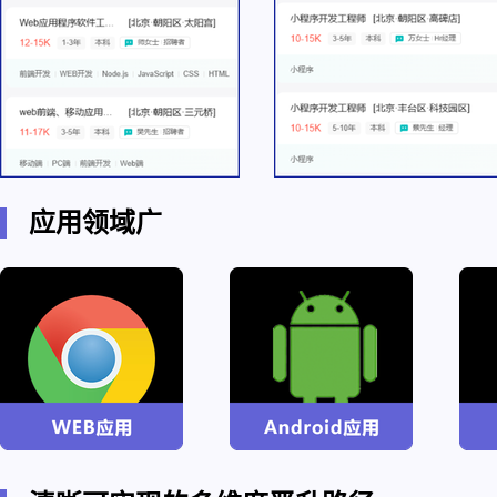
应用领域广