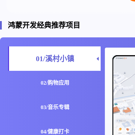
鸿蒙开发经典推荐项目
01/溪村小镇
02/购物应用
03/音乐专辑
04/健康打卡