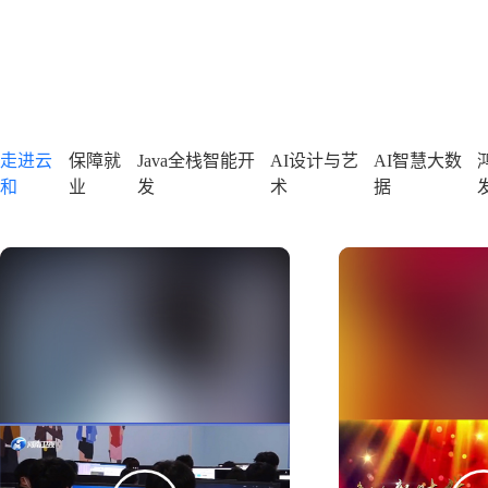
走进云
保障就
Java全栈智能开
AI设计与艺
AI智慧大数
和
业
发
术
据