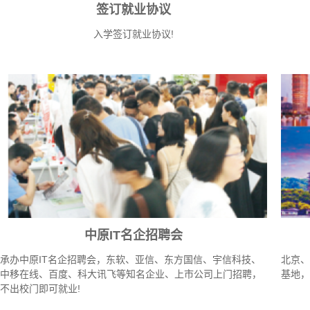
签订就业协议
入学签订就业协议!
中原IT名企招聘会
承办中原IT名企招聘会，东软、亚信、东方国信、宇信科技、
北京、
中移在线、百度、科大讯飞等知名企业、上市公司上门招聘，
基地，
不出校门即可就业!